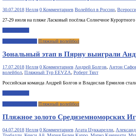
30.07.2018
Нелля
0 Комментариев
Волейбол в России
,
Всеросс
27-29 июля на пляже Ласковый посёлка Солнечное Курортного
Читать далее
Другие турниры
Пляжный волейбол
Зональный этап в Пярну выиграли Анд
17.07.2018
Нелля
0 Комментариев
Андрей Болгов
,
Антон Сафо
волейбол
,
Пляжный Тур EEVZA
,
Роберт Тяхт
Российская команда Андрей Болгов и Владислав Ермилов ста
Читать далее
Другие турниры
Пляжный волейбол
Пляжное золото Средиземноморских Иг
04.07.2018
Нелля
0 Комментариев
Агата Цуккарелли
,
Алексан
Трабалли
,
Кенси Ай
,
Мария Белен Карро
,
Марко Каминати
,
Мур