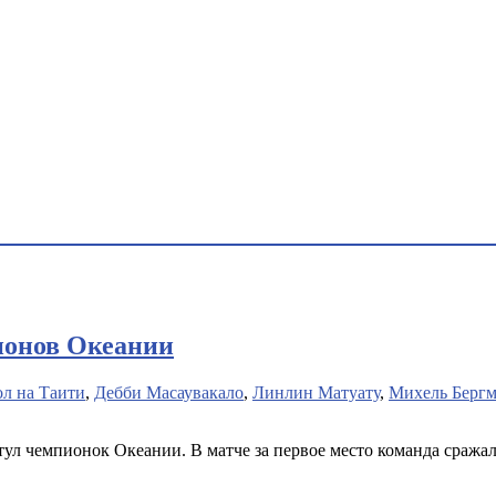
ионов Океании
л на Таити
,
Дебби Масаувакало
,
Линлин Матуату
,
Михель Берг
ул чемпионок Океании. В матче за первое место команда сражал