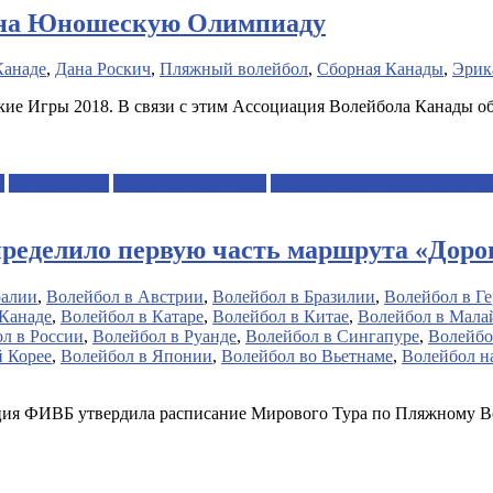
 на Юношескую Олимпиаду
Канаде
,
Дана Роскич
,
Пляжный волейбол
,
Сборная Канады
,
Эрик
ие Игры 2018. В связи с этим Ассоциация Волейбола Канады о
я
Мировой тур
Олимпийские Игры
Организация соревновательн
пределило первую часть маршрута «Доро
ралии
,
Волейбол в Австрии
,
Волейбол в Бразилии
,
Волейбол в Г
 Канаде
,
Волейбол в Катаре
,
Волейбол в Китае
,
Волейбол в Мала
л в России
,
Волейбол в Руанде
,
Волейбол в Сингапуре
,
Волейбо
 Корее
,
Волейбол в Японии
,
Волейбол во Вьетнаме
,
Волейбол н
ация ФИВБ утвердила расписание Мирового Тура по Пляжному В