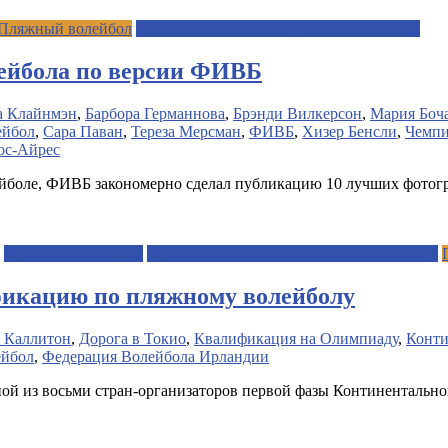
Пляжный волейбол
Юниорские и молодежные соревнования
лейбола по версии ФИВБ
а Клайнмэн
,
Барбора Германнова
,
Брэнди Вилкерсон
,
Мария Боч
ейбол
,
Сара Паван
,
Тереза Мерсман
,
ФИВБ
,
Хизер Бенсли
,
Чемпи
ос-Айрес
йболе, ФИВБ закономерно сделал публикацию 10 лучших фотогр
Олимпийские Игры
Организация соревновательного процесса
икацию по пляжному волейболу
 Каллитон
,
Дорога в Токио
,
Квалификация на Олимпиаду
,
Конти
ейбол
,
Федерация Волейбола Ирландии
ной из восьми стран-организаторов первой фазы Континенталь