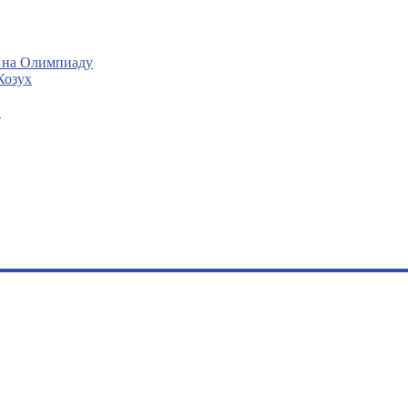
 на Олимпиаду
Козух
и