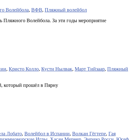
го Волейбола
,
ВФВ
,
Пляжный волейбол
ь Пляжного Волейбола. За эти годы мероприятие
нии
,
Кристо Колло
,
Кусти Нылвак
,
Март Тийзаар
,
Пляжный
8, который прошёл в Пярну
ла Лобато
,
Волейбол в Испании
,
Волкан Гёгтепе
,
Гая
диземноморские Игры
,
Хасан Мермер
,
Энрико Росси
,
Юсеф