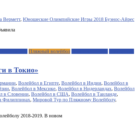
а Верметт
,
Юношеские Олимпийские Игры 2018 Буэнос-Айрес
бъявила
ого процесса
Пляжный волейбол
Чемпионат Мира
Юниорские
ги в Токио»
ермании
,
Волейбол в Египте
,
Волейбол в Индии
,
Волейбол в
йзии
,
Волейбол в Мексике
,
Волейбол в Нидерландах
,
Волейбол
л в Словении
,
Волейбол в США
,
Волейбол в Таиланде
,
а Филиппинах
,
Мировой Тур по Пляжному Волейболу
,
олейболу 2018-2019. В новом