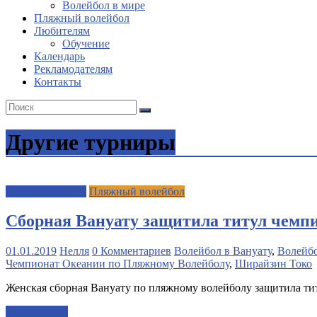
Волейбол в мире
Пляжный волейбол
Любителям
Обучение
Календарь
Рекламодателям
Контакты
Другие турниры
Другие турниры
Пляжный волейбол
Сборная Вануату защитила титул чемп
01.01.2019
Нелля
0 Комментариев
Волейбол в Вануату
,
Волейбо
Чемпионат Океании по Пляжному Волейболу
,
Ширайзин Токо
Женская сборная Вануату по пляжному волейболу защитила тит
Читать далее