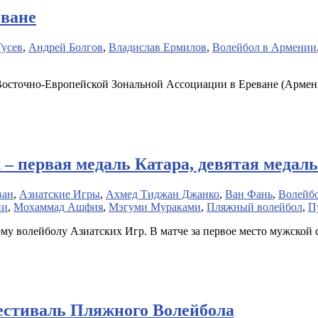
еване
Гусев
,
Андрей Болгов
,
Владислав Ермилов
,
Волейбол в Армении
Восточно-Европейской Зональной Ассоциации в Ереване (Армени
– первая медаль Катара, девятая медал
ван
,
Азиатские Игры
,
Ахмед Тиджан Джанко
,
Ван Фань
,
Волейбо
ии
,
Мохаммад Ашфия
,
Мэгуми Мураками
,
Пляжный волейбол
,
П
му волейболу Азиатских Игр. В матче за первое место мужской
естиваль Пляжного Волейбола