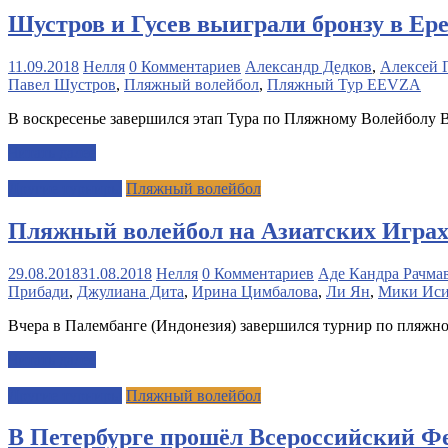
Шустров и Гусев выиграли бронзу в Ер
11.09.2018
Нелля
0 Комментариев
Александр Дедков
,
Алексей 
Павел Шустров
,
Пляжный волейбол
,
Пляжный Тур EEVZA
В воскресенье завершился этап Тура по Пляжному Волейболу 
Читать далее
Другие турниры
Пляжный волейбол
Пляжный волейбол на Азиатских Играх 
29.08.2018
31.08.2018
Нелля
0 Комментариев
Аде Кандра Рачма
Прибади
,
Джулиана Дита
,
Ирина Цимбалова
,
Ли Ян
,
Мики Ис
Вчера в Палембанге (Индонезия) завершился турнир по пляжно
Читать далее
Другие турниры
Пляжный волейбол
В Петербурге прошёл Всероссийский Ф