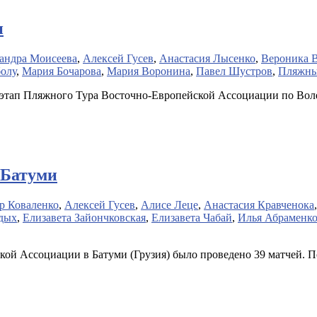
и
андра Моисеева
,
Алексей Гусев
,
Анастасия Лысенко
,
Вероника 
олу
,
Мария Бочарова
,
Мария Воронина
,
Павел Шустров
,
Пляжны
 этап Пляжного Тура Восточно-Европейской Ассоциации по Воле
 Батуми
р Коваленко
,
Алексей Гусев
,
Алисе Леце
,
Анастасия Кравченока
удых
,
Елизавета Зайончковская
,
Елизавета Чабай
,
Илья Абраменк
ой Ассоциации в Батуми (Грузия) было проведено 39 матчей. П