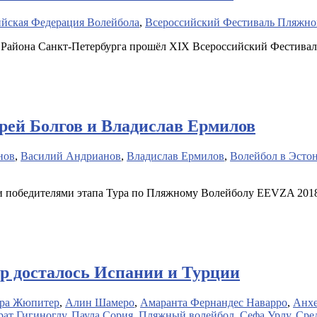
ийская Федерация Волейбола
,
Всероссийский Фестиваль Пляжно
 Района Санкт-Петербурга прошёл XIX Всероссийский Фестивал
рей Болгов и Владислав Ермилов
нов
,
Василий Андрианов
,
Владислав Ермилов
,
Волейбол в Эсто
ли победителями этапа Тура по Пляжному Волейболу EEVZA 201
р досталось Испании и Турции
дра Жюпитер
,
Алин Шамеро
,
Амаранта Фернандес Наварро
,
Анхе
ат Гигиноглу
,
Паула Сория
,
Пляжный волейбол
,
Сефа Урлу
,
Сре