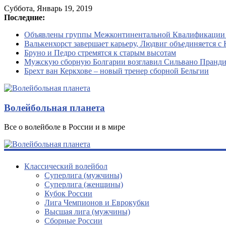
Суббота, Январь 19, 2019
Последние:
Объявлены группы Межконтинентальной Квалификации
Валькенхорст завершает карьеру, Людвиг объединяется с 
Бруно и Педро стремятся к старым высотам
Мужскую сборную Болгарии возглавил Сильвано Пранд
Брехт ван Керкхове – новый тренер сборной Бельгии
Волейбольная планета
Все о волейболе в России и в мире
Классический волейбол
Суперлига (мужчины)
Суперлига (женщины)
Кубок России
Лига Чемпионов и Еврокубки
Высшая лига (мужчины)
Сборные России