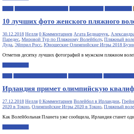
FIVB
Дополнительные события
Другие турниры
Мировой тур
10 лучших фото женского пляжного во
30.12.2018
Нелля
0 Комментариев
Агата Беднарчук
,
Александр
Паредес
,
Мировой Тур по Пляжному Волейболу
,
Пляжный вол
Дуда
,
Эйприл Росс
,
Юношеские Олимпийские Игры 2018 Буэн
Отметив десятку лучших фотографий в мужском пляжном воле
Читать далее
CEV
Дополнительные события
Другие турниры
Квалификация
Ирландия примет олимпийскую квалиф
27.12.2018
Нелля
0 Комментариев
Волейбол в Ирландии
,
Грейн
2020 в Токио
,
Олимпийские Игры 2020 в Токио
,
Пляжный вол
Как Волейбольная Планета уже сообщила, Ирландия станет од
Читать далее