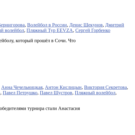
Вернигорова
,
Волейбол в России
,
Денис Шекунов
,
Дмитрий
й волейбол
,
Пляжный Тур EEVZA
,
Сергей Горбенко
йболу, который прошёл в Сочи. Что
,
Анна Чечельницкая
,
Антон Кислицын
,
Виктория Секретова
,
о
,
Павел Петрушко
,
Павел Шустров
,
Пляжный волейбол
,
обедителями турнира стали Анастасия