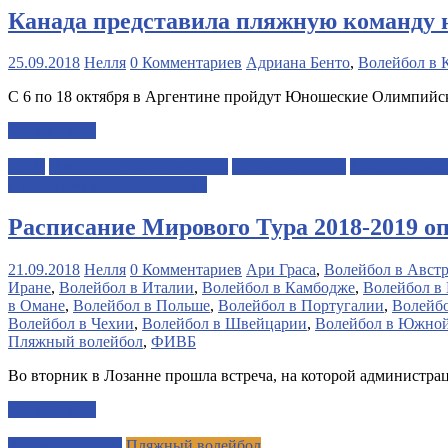
Канада представила пляжную команду
25.09.2018
Нелля
0 Комментариев
Адриана Бенто
,
Волейбол в 
С 6 по 18 октября в Аргентине пройдут Юношеские Олимпийск
Читать далее
FIVB
Дополнительные события
Другие турниры
Квалификаци
и молодежные соревнования
Расписание Мирового Тура 2018-2019 о
21.09.2018
Нелля
0 Комментариев
Ари Граса
,
Волейбол в Авст
Иране
,
Волейбол в Италии
,
Волейбол в Камбодже
,
Волейбол в
в Омане
,
Волейбол в Польше
,
Волейбол в Португалии
,
Волейбо
Волейбол в Чехии
,
Волейбол в Швейцарии
,
Волейбол в Южной
Пляжный волейбол
,
ФИВБ
Во вторник в Лозанне прошла встреча, на которой администр
Читать далее
Другие турниры
Пляжный волейбол