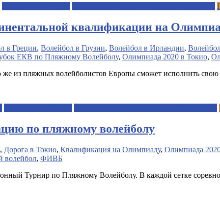
Олимпийские Игры
Организация соревновательного процесса
тинентальной квалификации на Олимпи
л в Греции
,
Волейбол в Грузии
,
Волейбол в Ирландии
,
Волейбол
убок ЕКВ по Пляжному Волейболу
,
Олимпиада 2020 в Токио
,
Ол
кто же из пляжных волейболистов Европы сможет исполнить сво
я
Олимпийские Игры
Организация соревновательного процесса
цию по пляжному волейболу
,
Дорога в Токио
,
Квалификация на Олимпиаду
,
Олимпиада 2020
 волейбол
,
ФИВБ
нный Турнир по Пляжному Волейболу. В каждой сетке соревнов