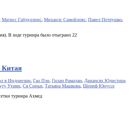
,
Матисс Габдуллинс
,
Михаилс Самойловс
,
Павел Петрушко
,
я). В ходе турнира было отыграно 22
ь Китая
л в Индонезии
,
Гао Пэн
,
Гилан Рамадан
,
Данансях Юдистира
уту Утами
,
Ся Синьи
,
Татьяна Машкова
,
Шериф Юнуссе
 сетки турнира Ахмед