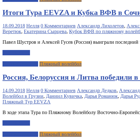
Итоги Тура EEVZA и Кубка ВФВ в Соч
18.09.2018
Нелля
0 Комментариев
Александр Лихолетов
,
Алекс
Веретюк
,
Екатерина Сырцева
,
Кубок ВФВ по пляжному волейб
Павел Шустров и Алексей Гусев (Россия) выиграли последний
Читать далее
Другие турниры
Пляжный волейбол
Россия, Белоруссия и Литва победили в
14.09.2018
Нелля
0 Комментариев
Александр Дедков
,
Александ
Волейбол в Грузии
,
Даниил Кувичка
,
Дарья Романюк
,
Дарья Р
Пляжный Тур EEVZA
В ходе этапа Тура по Пляжному Волейболу Восточно-Европейск
Читать далее
Другие турниры
Пляжный волейбол