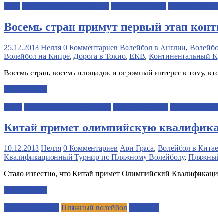
CEV
Дополнительные события
Другие турниры
Квалификация
Восемь стран примут первый этап кон
25.12.2018
Нелля
0 Комментариев
Волейбол в Англии
,
Волейбо
Волейбол на Кипре
,
Дорога в Токио
,
ЕКВ
,
Континентальный К
Восемь стран, восемь площадок и огромный интерес к тому, 
Читать далее
FIVB
Дополнительные события
Другие турниры
Квалификаци
Китай примет олимпийскую квалифика
10.12.2018
Нелля
0 Комментариев
Ари Граса
,
Волейбол в Китае
Квалификационный Турнир по Пляжному Волейболу
,
Пляжный
Стало известно, что Китай примет Олимпийский Квалификацио
Читать далее
Другие турниры
Пляжный волейбол
Сборные