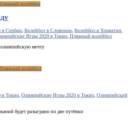
Пляжный волейбол
аду
 в Сербии
,
Волейбол в Словении
,
Волейбол в Хорватии
,
импийские Игры 2020 в Токио
,
Пляжный волейбол
ю олимпийскую мечту
Пляжный волейбол
 в Токио
,
Олимпийские Игры 2020 в Токио
,
Олимпийский
аний будет разыграно по две путёвки