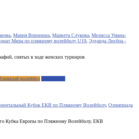
арова
,
Мария Воронина
,
Маркета Слукова
,
Мелисса Умана-
онат Мира по пляжному волейболу U19
,
Эдуарда Лисбоа -
афий, снятых в ходе женских турниров
Пляжный волейбол
Федерации
нентальный Кубок ЕКВ по Пляжному Волейболу
,
Олимпиада
ного Кубка Европы по Пляжному Волейболу. ЕКВ