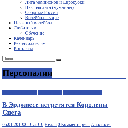
Лига Чемпионов и Еврокубки
Высшая лига (мужчины)
Сборные России
Волейбол в мире
Пляжный волейбол
Любителям
Обучение
Календарь
Рекламодателям
Контакты
Персоналии
Европейский Тур
Персоналии
Снежный волейбол
В Эрджиесе встретятся Королевы
Снега
06.01.2019
06.01.2019
Нелля
0 Комментариев
Анастасия