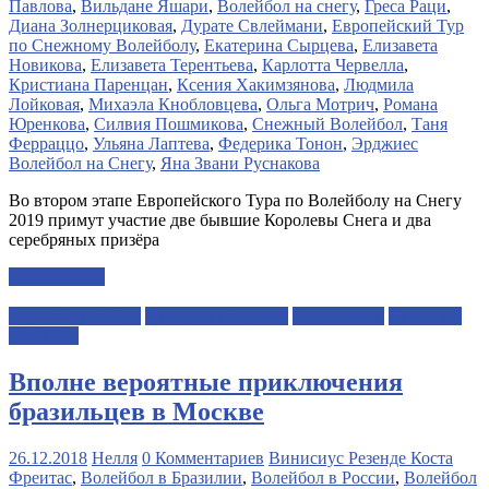
Павлова
,
Вильдане Яшари
,
Волейбол на снегу
,
Греса Раци
,
Диана Золнерциковая
,
Дурате Свлеймани
,
Европейский Тур
по Снежному Волейболу
,
Екатерина Сырцева
,
Елизавета
Новикова
,
Елизавета Терентьева
,
Карлотта Червелла
,
Кристиана Паренцан
,
Ксения Хакимзянова
,
Людмила
Лойковая
,
Михаэла Кнобловцева
,
Ольга Мотрич
,
Романа
Юренкова
,
Силвия Пошмикова
,
Снежный Волейбол
,
Таня
Ферраццо
,
Ульяна Лаптева
,
Федерика Тонон
,
Эрджиес
Волейбол на Снегу
,
Яна Звани Руснакова
Во втором этапе Европейского Тура по Волейболу на Снегу
2019 примут участие две бывшие Королевы Снега и два
серебряных призёра
Читать далее
Европейский Тур
Интересные факты
Персоналии
Снежный
волейбол
Вполне вероятные приключения
бразильцев в Москве
26.12.2018
Нелля
0 Комментариев
Винисиус Резенде Коста
Фреитас
,
Волейбол в Бразилии
,
Волейбол в России
,
Волейбол