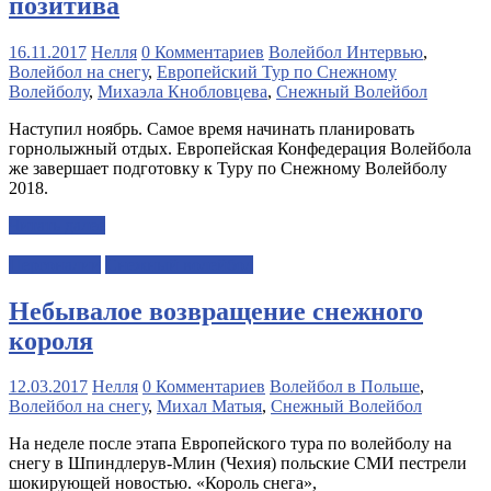
позитива
16.11.2017
Нелля
0 Комментариев
Волейбол Интервью
,
Волейбол на снегу
,
Европейский Тур по Снежному
Волейболу
,
Михаэла Кнобловцева
,
Снежный Волейбол
Наступил ноябрь. Самое время начинать планировать
горнолыжный отдых. Европейская Конфедерация Волейбола
же завершает подготовку к Туру по Снежному Волейболу
2018.
Читать далее
Персоналии
Снежный волейбол
Небывалое возвращение снежного
короля
12.03.2017
Нелля
0 Комментариев
Волейбол в Польше
,
Волейбол на снегу
,
Михал Матыя
,
Снежный Волейбол
На неделе после этапа Европейского тура по волейболу на
снегу в Шпиндлерув-Млин (Чехия) польские СМИ пестрели
шокирующей новостью. «Король снега»,