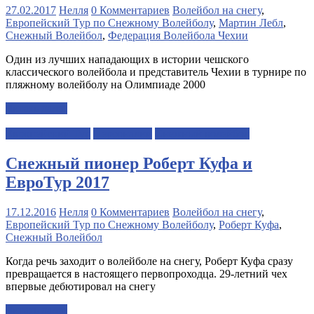
27.02.2017
Нелля
0 Комментариев
Волейбол на снегу
,
Европейский Тур по Снежному Волейболу
,
Мартин Лебл
,
Снежный Волейбол
,
Федерация Волейбола Чехии
Один из лучших нападающих в истории чешского
классического волейбола и представитель Чехии в турнире по
пляжному волейболу на Олимпиаде 2000
Читать далее
Европейский Тур
Персоналии
Снежный волейбол
Снежный пионер Роберт Куфа и
ЕвроТур 2017
17.12.2016
Нелля
0 Комментариев
Волейбол на снегу
,
Европейский Тур по Снежному Волейболу
,
Роберт Куфа
,
Снежный Волейбол
Когда речь заходит о волейболе на снегу, Роберт Куфа сразу
превращается в настоящего первопроходца. 29-летний чех
впервые дебютировал на снегу
Читать далее