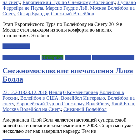
на снегу
,
Европейский Тур по Снежному Волейболу
,
Лусиано
Феррейра де Паула
,
Марсио Гаудие Лэй
,
Москва Волейбол на
Снегу
,
Оскар Брандау
,
Снежный Волейбол
Этап Европейского Тура по Волейболу на Снегу 2019 в
Москве стал выходом из зоны комфорта во многих
отношениях. Это был
Читать далее
Европейский Тур
Интервью
Персоналии
Снежный волейбол
Снежномосковские впечатления Ллоя
Болла
23.12.2018
23.12.2018
Нелля
0 Комментариев
Волейбол в
России
,
Волейбол в США
,
Волейбол Интервью
,
Волейбол на
снегу
,
Европейский Тур по Снежному Волейболу
,
Ллой Болл
,
Москва Волейбол на Снегу
,
Снежный Волейбол
Американец Ллой Болл является настоящей суперзвездой
волейбола и олимпийским чемпионом 2008. Спортсмен уже
несколько лет как завершил карьеру. Тем не