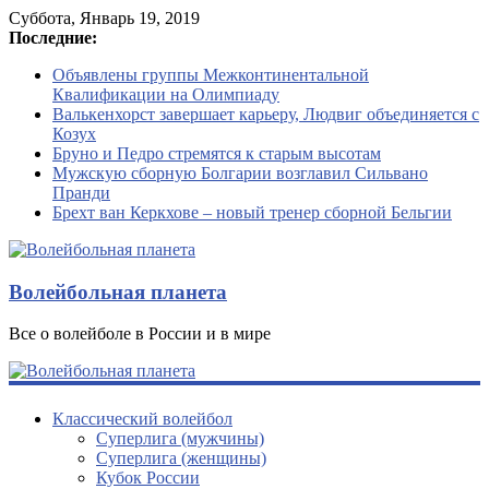
Суббота, Январь 19, 2019
Последние:
Объявлены группы Межконтинентальной
Квалификации на Олимпиаду
Валькенхорст завершает карьеру, Людвиг объединяется с
Козух
Бруно и Педро стремятся к старым высотам
Мужскую сборную Болгарии возглавил Сильвано
Пранди
Брехт ван Керкхове – новый тренер сборной Бельгии
Волейбольная планета
Все о волейболе в России и в мире
Классический волейбол
Суперлига (мужчины)
Суперлига (женщины)
Кубок России