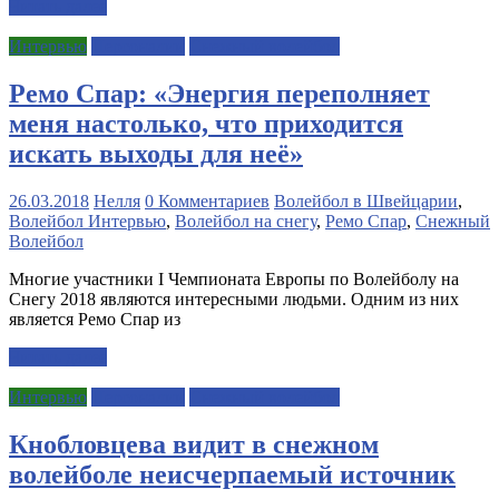
Читать далее
Интервью
Персоналии
Снежный волейбол
Ремо Спар: «Энергия переполняет
меня настолько, что приходится
искать выходы для неё»
26.03.2018
Нелля
0 Комментариев
Волейбол в Швейцарии
,
Волейбол Интервью
,
Волейбол на снегу
,
Ремо Спар
,
Снежный
Волейбол
Многие участники I Чемпионата Европы по Волейболу на
Снегу 2018 являются интересными людьми. Одним из них
является Ремо Спар из
Читать далее
Интервью
Персоналии
Снежный волейбол
Кнобловцева видит в снежном
волейболе неисчерпаемый источник