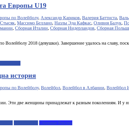
та Европы U19
ропы по Волейболу
,
Александр Кариков
,
Валерия Баттиста
,
Валь
 Стысяк
,
Массимо Беллано
,
Назлы Эда Кафкас
,
Оливия Балук
,
По
рмании
,
Сборная Италии
,
Сборная Нидерландов
,
Сборная Польш
о Волейболу 2018 (девушки). Завершение удалось на славу, пос
ерсоналии
дна история
ропы по Волейболу
,
Волейбол
,
Волейбол в Албании
,
Волейбол 
ии. Эти две женщины принадлежат к разным поколениям. И у н
ионаты
Персоналии
Сборные России