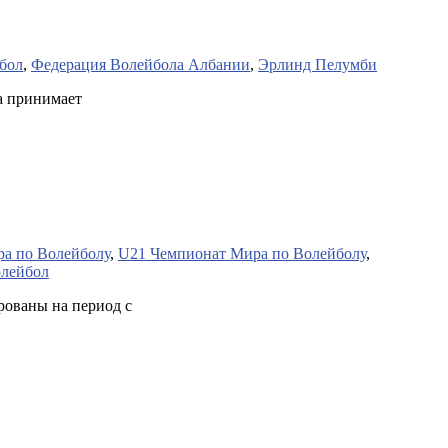
бол
,
Федерация Волейбола Албании
,
Эрлинд Пелумби
на принимает
а по Волейболу
,
U21 Чемпионат Мира по Волейболу
,
лейбол
рованы на период с