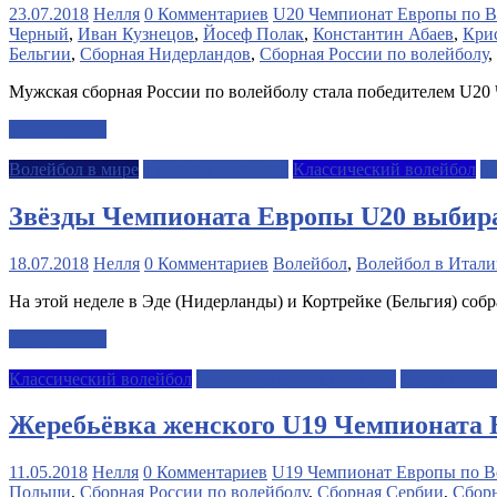
23.07.2018
Нелля
0 Комментариев
U20 Чемпионат Европы по В
Черный
,
Иван Кузнецов
,
Йосеф Полак
,
Константин Абаев
,
Кри
Бельгии
,
Сборная Нидерландов
,
Сборная России по волейболу
,
Мужская сборная России по волейболу стала победителем U20 
Читать далее
Волейбол в мире
Интересные факты
Классический волейбол
М
Звёзды Чемпионата Европы U20 выбир
18.07.2018
Нелля
0 Комментариев
Волейбол
,
Волейбол в Итал
На этой неделе в Эде (Нидерланды) и Кортрейке (Бельгия) соб
Читать далее
Классический волейбол
Молодежные чемпионаты
Сборные дру
Жеребьёвка женского U19 Чемпионата
11.05.2018
Нелля
0 Комментариев
U19 Чемпионат Европы по В
Польши
,
Сборная России по волейболу
,
Сборная Сербии
,
Сбор