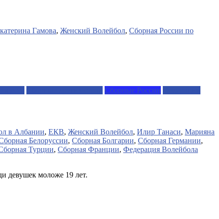
катерина Гамова
,
Женский Волейбол
,
Сборная России по
роцесса
Сборные других стран
Сборные России
Федерации
ол в Албании
,
ЕКВ
,
Женский Волейбол
,
Илир Танаси
,
Марияна
Сборная Белоруссии
,
Сборная Болгарии
,
Сборная Германии
,
Сборная Турции
,
Сборная Франции
,
Федерация Волейбола
и девушек моложе 19 лет.