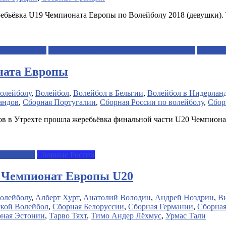
ребьёвка U19 Чемпионата Европы по Волейболу 2018 (девушки).
 чемпионаты
Организация соревновательного процесса
Сборные
ната Европы
олейболу
,
Волейбол
,
Волейбол в Бельгии
,
Волейбол в Нидерлан
андов
,
Сборная Португалии
,
Сборная России по волейболу
,
Сбор
ов в Утрехте прошла жеребьёвка финальной части U20 Чемпио
гих стран
Сборные России
 Чемпионат Европы U20
олейболу
,
Алберт Хурт
,
Анатолий Володин
,
Андрей Ноздрин
,
В
кой Волейбол
,
Сборная Белоруссии
,
Сборная Германии
,
Сборная
ная Эстонии
,
Тарво Тяхт
,
Тимо Андер Лёхмус
,
Урмас Тали