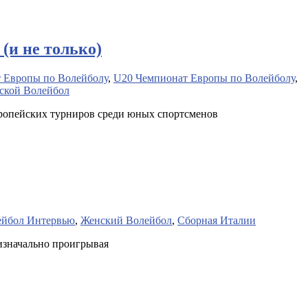
(и не только)
 Европы по Волейболу
,
U20 Чемпионат Европы по Волейболу
,
кой Волейбол
вропейских турниров среди юных спортсменов
ейбол Интервью
,
Женский Волейбол
,
Сборная Италии
изначально проигрывая