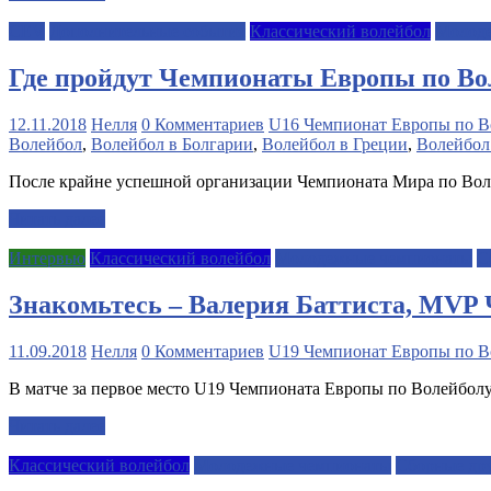
CEV
Дополнительные события
Классический волейбол
Молод
Где пройдут Чемпионаты Европы по Вол
12.11.2018
Нелля
0 Комментариев
U16 Чемпионат Европы по В
Волейбол
,
Волейбол в Болгарии
,
Волейбол в Греции
,
Волейбол
После крайне успешной организации Чемпионата Мира по Вол
Читать далее
Интервью
Классический волейбол
Молодежные чемпионаты
С
Знакомьтесь – Валерия Баттиста, MVP
11.09.2018
Нелля
0 Комментариев
U19 Чемпионат Европы по В
В матче за первое место U19 Чемпионата Европы по Волейболу
Читать далее
Классический волейбол
Молодежные чемпионаты
Сборные дру