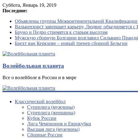
Суббота, Январь 19, 2019
Последние:
Объявлены группы Межконтинентальной Квалификации
Валькенхорст завершает карьеру, Людвиг объединяется с 
Бруно и Педро стремятся к старым высотам
Мужскую сборную Болгарии возглавил Сильвано Пранд
Брехт ван Керкхове – новый тренер сборной Бельгии
Волейбольная планета
Все о волейболе в России и в мире
Классический волейбол
Суперлига (мужчины)
Суперлига (женщины)
Кубок России
Лига Чемпионов и Еврокубки
Высшая лига (мужчины)
Сборные России