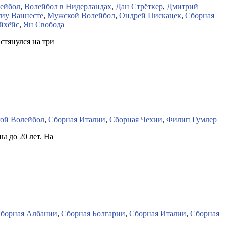
ейбол
,
Волейбол в Нидерландах
,
Дан Стрёткер
,
Дмитрий
иу Ваннесте
,
Мужской Волейбол
,
Ондрей Пискацек
,
Сборная
йхёйс
,
Ян Свобода
стянулся на три
ой Волейбол
,
Сборная Италии
,
Сборная Чехии
,
Филип Гумлер
ы до 20 лет. На
борная Албании
,
Сборная Болгарии
,
Сборная Италии
,
Сборная