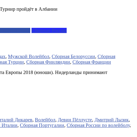
 Турнир пройдёт в Албании
 других стран
Сборные России
дах
,
Мужской Волейбол
,
Сборная Белоруссии
,
Сборная
ная Турции
,
Сборная Финляндии
,
Сборная Франции
ната Европы 2018 (юноши). Нидерланды принимают
италий Дикарев
,
Волейбол
,
Девин Пёллусте
,
Дмитрий Лызик
,
 Италии
,
Сборная Португалии
,
Сборная России по волейболу
,