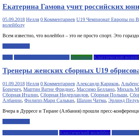
Екатерина Гамова учит российских юни
05.09.2018
Нелля
0 Комментариев
U19 Чемпионат Европы по В
волейболу
Всем известно, что волейбол – это не просто спорт. Это гораздо
Читать далее
CEV
Дополнительные события
Интервью
Классический волей
Тренеры женских сборных U19 обрисов
01.09.2018
Нелля
0 Комментариев
Александр Кариков
,
Альбенс
Боричич
,
Мартин Ватне Фриднес
,
Массимо Беллано
,
Михаль М
Сборная Италии
,
Сборная Нидерландов
,
Сборная Польши
,
Сбо
Албании
,
Филипп-Мари Сальван
,
Шахин Чатма
,
Эрлинд Пелу
Вчера в Дурресе и Тиране (Албания) прошли пресс-конференци
Читать далее
Дополнительные события
Классический волейбол
Молодежные