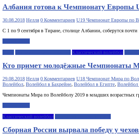
Албания готова к Чемпионату Европы 
30.08.2018
Нелля
0 Комментариев
U19 Чемпионат Европы по В
С 1 по 9 сентября в Тиране, столице Албании, соберутся почт
Читать далее
FIVB
Дополнительные события
Классический волейбол
Молод
Кто примет молодёжные Чемпионаты М
29.08.2018
Нелля
0 Комментариев
U18 Чемпионат Мира по Вол
Волейбол
,
Волейбол в Бахрейне
,
Волейбол в Египте
,
Волейбол
Чемпионаты Мира по Волейболу 2019 в младших возрастных гр
Читать далее
Классический волейбол
Молодежные чемпионаты
Сборная России вырвала победу у чехо