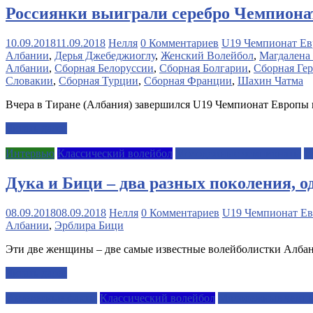
Россиянки выиграли серебро Чемпиона
10.09.2018
11.09.2018
Нелля
0 Комментариев
U19 Чемпионат Ев
Албании
,
Дерья Джебеджиоглу
,
Женский Волейбол
,
Магдалена
Албании
,
Сборная Белоруссии
,
Сборная Болгарии
,
Сборная Ге
Словакии
,
Сборная Турции
,
Сборная Франции
,
Шахин Чатма
Вчера в Тиране (Албания) завершился U19 Чемпионат Европы п
Читать далее
Интервью
Классический волейбол
Молодежные чемпионаты
П
Дука и Бици – два разных поколения, о
08.09.2018
08.09.2018
Нелля
0 Комментариев
U19 Чемпионат Ев
Албании
,
Эрблира Бици
Эти две женщины – две самые известные волейболистки Албан
Читать далее
Интересные факты
Классический волейбол
Молодежные чемп