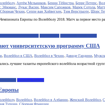
олейболу
,
Артём Мельников
,
Бенни Тёйнстра
,
Берре Петерс
,
Вол
с Эйкманс
,
Лукас Васин
,
Максим Сапожков
,
Марек Сотола
,
Матт
Сборная Чехии
,
Сеппе ван Хойвегхен
,
Тим Верстраэте
,
Шорс Те
Чемпионата Европы по Волейболу 2018. Матч за первое место ра
олодежные чемпионаты
Персоналии
Сборные других стран
ают университетскую программу США
ии
,
Волейбол в США
,
Волейбол в Чехии
,
Давиде Гардини
,
Мужск
рались лучшие таланты европейского волейбола возрастной групп
гих стран
Сборные России
 Европы
олейболу
,
Волейбол
,
Волейбол в Албании
,
Женский Волейбол
,
С
ная Турции
,
Сборная Франции