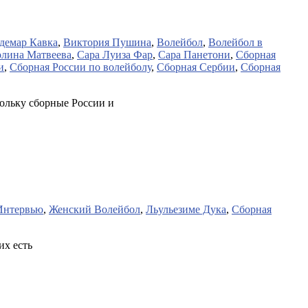
демар Кавка
,
Виктория Пушина
,
Волейбол
,
Волейбол в
лина Матвеева
,
Сара Луиза Фар
,
Сара Панетони
,
Сборная
и
,
Сборная России по волейболу
,
Сборная Сербии
,
Сборная
кольку сборные России и
Интервью
,
Женский Волейбол
,
Льульезиме Дука
,
Сборная
их есть