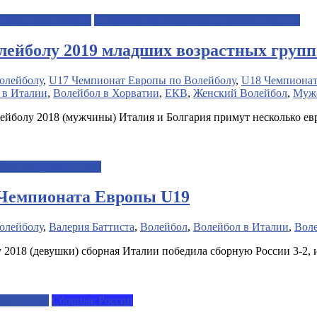
ежные чемпионаты
Организация соревновательного процесса
ейболу 2019 младших возрастных групп 
олейболу
,
U17 Чемпионат Европы по Волейболу
,
U18 Чемпионат
 в Италии
,
Волейбол в Хорватии
,
ЕКВ
,
Женский Волейбол
,
Мужс
ейболу 2018 (мужчины) Италия и Болгария примут несколько е
борные других стран
 Чемпионата Европы U19
олейболу
,
Валерия Баттиста
,
Волейбол
,
Волейбол в Италии
,
Вол
 2018 (девушки) сборная Италии победила сборную России 3-2, 
гих стран
Сборные России