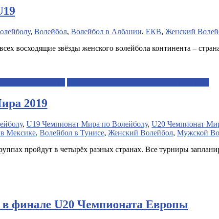
U19
олейболу
,
Волейбол
,
Волейбол в Албании
,
ЕКВ
,
Женский Волей
и всех восходящие звёзды женского волейбола континента – стра
ежные чемпионаты
Организация соревновательного процесса
ира 2019
ейболу
,
U19 Чемпионат Мира по Волейболу
,
U20 Чемпионат Мир
 в Мексике
,
Волейбол в Тунисе
,
Женский Волейбол
,
Мужской Во
уппах пройдут в четырёх разных странах. Все турниры заплани
в в финале U20 Чемпионата Европы