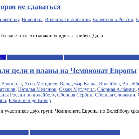
оров не сдаваться
олейболу
,
Волейбол
,
Волейбол в Албании
,
Волейбол в России
,
Е
 больше того, что можно увидеть с трибун. Да, в
бол
Молодежные чемпионаты
Организация соревновательного п
али цели и планы на Чемпионат Европы
 Вокопола
,
Асен Методиев
,
Вальдемар Кавка
,
Волейбол
,
Волейб
атушов
,
Наталья Мелянюк
,
Озкан Мутлугил
,
Сборная Албании
,
рная России по волейболу
,
Сборная Сербии
,
Сборная Словакии
,
мби
,
Юлин ван де Вивер
и участников двух групп Чемпионата Европы по Волейболу сред
 чемпионаты
Организация соревновательного процесса