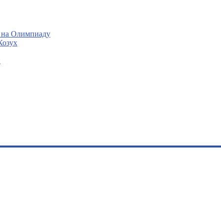
 на Олимпиаду
Козух
и