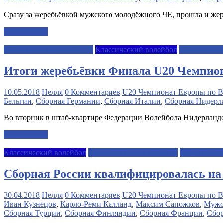
Сразу за жеребьёвкой мужского молодёжного ЧЕ, прошла и же
Читать далее
Дополнительные события
Классический волейбол
Молодежные
Итоги жеребьёвки Финала U20 Чемпио
10.05.2018
Нелля
0 Комментариев
U20 Чемпионат Европы по В
Бельгии
,
Сборная Германии
,
Сборная Италии
,
Сборная Нидерл
Во вторник в штаб-квартире Федерации Волейбола Нидерланд
Читать далее
Классический волейбол
Молодежные чемпионаты
Сборные дру
Сборная России квалифицировалась на
30.04.2018
Нелля
0 Комментариев
U20 Чемпионат Европы по В
Иван Кузнецов
,
Карло-Реми Калланд
,
Максим Сапожков
,
Мужс
Сборная Турции
,
Сборная Финляндии
,
Сборная Франции
,
Сбор