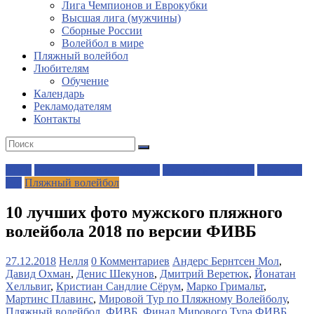
Лига Чемпионов и Еврокубки
Высшая лига (мужчины)
Сборные России
Волейбол в мире
Пляжный волейбол
Любителям
Обучение
Календарь
Рекламодателям
Контакты
FIVB
Дополнительные события
Интересные факты
Мировой
тур
Пляжный волейбол
10 лучших фото мужского пляжного
волейбола 2018 по версии ФИВБ
27.12.2018
Нелля
0 Комментариев
Андерс Бернтсен Мол
,
Давид Охман
,
Денис Шекунов
,
Дмитрий Веретюк
,
Йонатан
Хелльвиг
,
Кристиан Сандлие Сёрум
,
Марко Гримальт
,
Мартинс Плавинс
,
Мировой Тур по Пляжному Волейболу
,
Пляжный волейбол
,
ФИВБ
,
Финал Мирового Тура ФИВБ
,