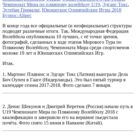
Чемпионат Мира по пляжному волейболу U19
,
Эдгарс Токс
,
Эстебан Гримальт
,
Юношеские Олимпийские Игры 2018
Буэнос-Айрес
В конце года все официальные (и неофициальные) структуры
подводят различные итоги. Так, Международная Федерация
Волейбола опубликовала 10 лучших, с её точки зрения,
фотографий, сделанных в ходе этапов Мирового Тура по
Пляжному Волейболу, Чемпионата Мира среди спортсменов
моложе 19 лет и Юношеских Олимпийских Игр.
Итак.
1. Мартинс Плавинс и Эдгарс Токс (Латвия) выиграли Дела
Бич Оупен в Гааге (Нидерланды). Это был пятый турнир в
календаре сезона 2017-2018. Фото сделано 7 января.
2. Денис Шекунов и Дмитрий Веретюк (Россия) начали путь в
U19 Чемпионате Мира по Пляжному Волейболу 2018 с
квалификации и завершили его на вершине пьедестала
почёта. Фото снято 15 июня в Нанкине (Китай).