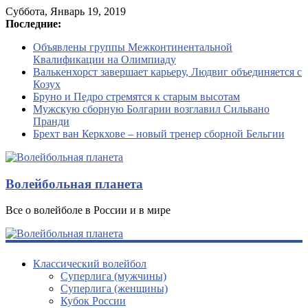
Суббота, Январь 19, 2019
Последние:
Объявлены группы Межконтинентальной
Квалификации на Олимпиаду
Валькенхорст завершает карьеру, Людвиг объединяется с
Козух
Бруно и Педро стремятся к старым высотам
Мужскую сборную Болгарии возглавил Сильвано
Пранди
Брехт ван Керкхове – новый тренер сборной Бельгии
Волейбольная планета
Все о волейболе в России и в мире
Классический волейбол
Суперлига (мужчины)
Суперлига (женщины)
Кубок России