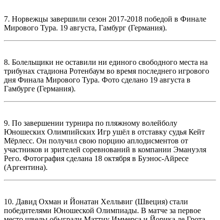
7. Норвежцы завершили сезон 2017-2018 победой в Финале
Мирового Тура. 19 августа, Гамбург (Германия).
8. Болельщики не оставили ни единого свободного места на
трибунах стадиона Ротенбаум во время последнего игрового
дня Финала Мирового Тура. Фото сделано 19 августа в
Гамбурге (Германия).
9. По завершении турнира по пляжному волейболу
Юношеских Олимпийских Игр ушёл в отставку судья Кейт
Мёрлесс. Он получил свою порцию аплодисментов от
участников и зрителей соревнований в компании Эмануэля
Рего. Фотография сделана 18 октября в Буэнос-Айресе
(Аргентина).
10. Давид Охман и Йонатан Хелльвиг (Швеция) стали
победителями Юношеской Олимпиады. В матче за первое
место шведы обыграли Маттиу Иммерса и Йорика де Грота