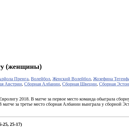
гу (женщины)
Арйола Пренга
,
Волейбол
,
Женский Волейбол
,
Жозефина Тегенф
ая Австрии
,
Сборная Албании
,
Сборная Швеции
,
Сборная Эсто
ролигу 2018. В матче за первое место команда обыграла сборн
матче за третье место сборная Албании выиграла у сборной Эс
-25, 25-17)