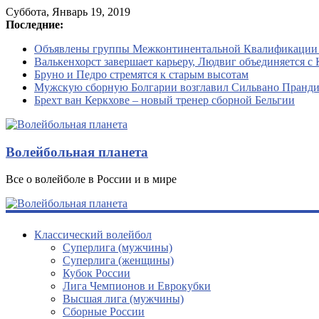
Суббота, Январь 19, 2019
Последние:
Объявлены группы Межконтинентальной Квалификации
Валькенхорст завершает карьеру, Людвиг объединяется с 
Бруно и Педро стремятся к старым высотам
Мужскую сборную Болгарии возглавил Сильвано Пранд
Брехт ван Керкхове – новый тренер сборной Бельгии
Волейбольная планета
Все о волейболе в России и в мире
Классический волейбол
Суперлига (мужчины)
Суперлига (женщины)
Кубок России
Лига Чемпионов и Еврокубки
Высшая лига (мужчины)
Сборные России