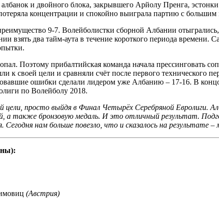
ки албанок и двойного блока, закрывшего Арйолу Пренга, эстонк
 потеряла концентрации и спокойно выиграла партию с большим
еимущество 9-7. Волейболистки сборной Албании отыгрались, сн
ии взять два тайм-аута в течение короткого периода времени. С
опытки.
опал. Поэтому прибалтийская команда начала прессинговать сопе
ли к своей цели и сравняли счёт после первого технического п
довавшие ошибки сделали лидером уже Албанию – 17-16. В конц
ролиги по Волейболу 2018.
й цели, просто выйдя в Финал Четырёх Серебряной Евролиги. Ал
ей, а также бронзовую медаль. И это отличный результат. Под
 Сегодня нам больше повезло, что и сказалось на результате –
ны):
имовиц
(Австрия)