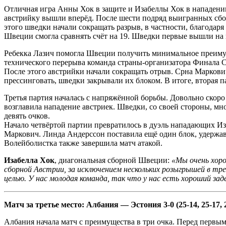
Отличная игра Анны Хок в защите и Изабеллы Хок в нападении
австрийку вышли вперёд. После шести подряд выигранных сбор
этого шведки начали сокращать разрыв, в частности, благода
Швеции смогла сравнять счёт на 19. Шведки первые вышли на 
Ребекка Лазич помогла Швеции получить минимальное преимуще
технического перерыва команда страны-организатора Финала Се
После этого австрийки начали сокращать отрыв. Срна Маркович
прессинговать, шведки закрывали их блоком. В итоге, вторая п
Третья партия началась с напряжённой борьбы. Довольно ско
возглавила нападение австриек. Шведки, со своей стороны, м
девять очков.
Начало четвёртой партии превратилось в дуэль нападающих Из
Маркович. Линда Андерссон поставила ещё один блок, удержа
Волейболистка также завершила матч атакой.
Изабелла Хок
, диагональная сборной Швеции:
«Мы очень хоро
сборной Австрии, за исключением нескольких розыгрышей в тр
целью. У нас молодая команда, так что у нас есть хороший зад
Матч за третье место: Албания — Эстония 3-0 (25-14, 25-17, 
Албания начала матч с преимущества в три очка. Перед первы