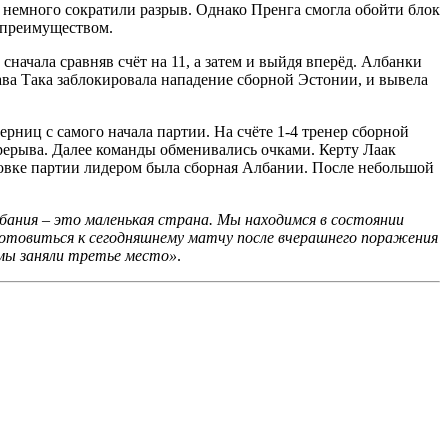
и немного сократили разрыв. Однако Пренга смогла обойти блок
 преимуществом.
ачала сравняв счёт на 11, а затем и выйдя вперёд. Албанки
ава Така заблокировала нападение сборной Эстонии, и вывела
рниц с самого начала партии. На счёте 1-4 тренер сборной
ерерыва. Далее команды обменивались очками. Керту Лаак
овке партии лидером была сборная Албании. После небольшой
бания – это маленькая страна. Мы находимся в состоянии
готовиться к сегодняшнему матчу после вчерашнего поражения
 мы заняли третье место»
.