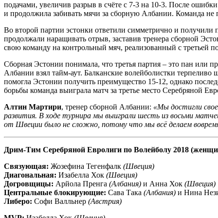
подачами, увеличив разрыв в счёте с 7-3 на 10-3. После ошиб
и продолжила забивать мячи за сборную Албании. Команда не
Во второй партии эстонки ответили симметрично и получили пр
продолжали наращивать отрыв, заставив тренера сборной Эстон
свою команду на контрольный мяч, реализованный с третьей п
Сборная Эстонии понимала, что третья партия – это пан или пр
Албании взял тайм-аут. Балканские волейболистки терпеливо ш
помогла Эстонии получить преимущество 15-12, однако после
борьбы команда выиграла матч за третье место Серебряной Ев
Алтин Мартири
, тренер сборной Албании:
«Мы достигли свое
развития. В ходе турнира мы выиграли шесть из восьми матч
от Швеции было не сложно, потому что мы всё делаем вовремя.
Дрим-Тим Серебряной Евролиги по Волейболу 2018 (женщи
Связующая:
Жозефина Тегенфалк
(Швеция)
Диагональная:
Изабелла Хок
(Швеция)
Догровщицы:
Арйола Пренга
(Албания)
и Анна Хок
(Швеция)
Центральные блокирующие:
Сава Така
(Албания)
и Нина Нез
Либеро:
Софи Валльнер
(Австрия)
MVP:
Изабелла Хок
(Швеция)