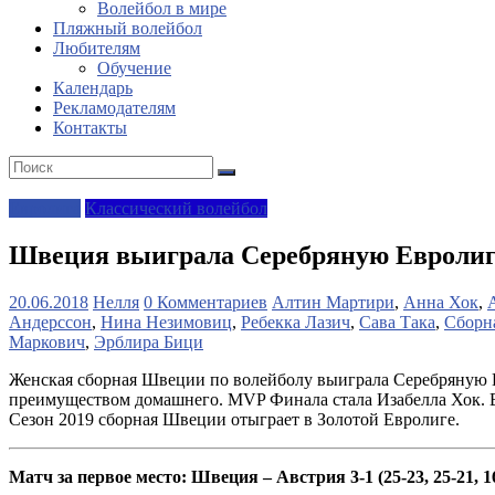
Волейбол в мире
Пляжный волейбол
Любителям
Обучение
Календарь
Рекламодателям
Контакты
Евролига
Классический волейбол
Швеция выиграла Серебряную Евроли
20.06.2018
Нелля
0 Комментариев
Алтин Мартири
,
Анна Хок
,
Андерссон
,
Нина Незимовиц
,
Ребекка Лазич
,
Сава Така
,
Сборн
Маркович
,
Эрблира Бици
Женская сборная Швеции по волейболу выиграла Серебряную Ев
преимуществом домашнего. MVP Финала стала Изабелла Хок. В 
Сезон 2019 сборная Швеции отыграет в Золотой Евролиге.
Матч за первое место: Швеция – Австрия 3-1 (25-23, 25-21, 16