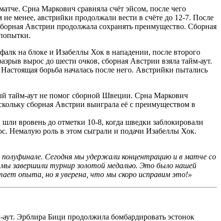
тче. Срна Маркович сравняла счёт эйсом, после чего
е менее, австрийки продолжали вести в счёте до 12-7. После
 сборная Австрии продолжала сохранять преимущество. Сборная
 попытки.
алк на блоке и Изабеллы Хок в нападении, после второго
зрыв вырос до шести очков, сборная Австрии взяла тайм-аут.
 Настоящая борьба началась после него. Австрийки пытались
ный тайм-аут не помог сборной Швеции. Срна Маркович
оскольку сборная Австрии выиграла её с преимуществом в
шли вровень до отметки 10-8, когда шведки заблокировали
с. Немалую роль в этом сыграли и подачи Изабеллы Хок.
 полуфинале. Сегодня мы удержали концентрацию и в матче со
то мы завершили турнир золотой медалью. Это было нашей
атает опыта, но я уверена, что мы скоро исправим это!»
-аут. Эрблира Бици продолжила бомбардировать эстонок