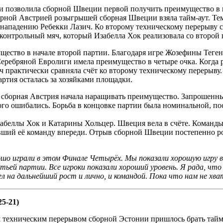
 позволила сборной Швеции первой получить преимущество в ма
ной Австрией розыгрышей сборная Швеции взяла тайм-аут. Тем н
ря нападению Ребекки Лазич. Ко второму техническому перерыву
контрольный мяч, который Изабелла Хок реализовала со второй
ство в начале второй партии. Благодаря игре Жозефины Тегенф
ребряной Евролиги имела преимущество в четыре очка. Когда ра
 практически сравняла счёт ко второму техническому перерыву.
артия осталась за хозяйками площадки.
ро сборная Австрия начала наращивать преимущество. Запрошен
ного ошибались. Борьба в концовке партии была номинальной, п
абеллы Хок и Катарины Хольцер. Швеция вела в счёте. Команды 
вший её команду впереди. Отрыв сборной Швеции постепенно ро
шо играли в этом Финале Четырёх. Мы показали хорошую игру в
етьей партии. Все игроки показали хороший уровень. Я рада, ч
ел на дальнейший рост и лично, и командой. Пока что нам не хв
25-21)
м техническим перерывом сборной Эстонии пришлось брать тайм