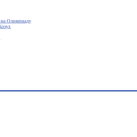
 на Олимпиаду
Козух
и