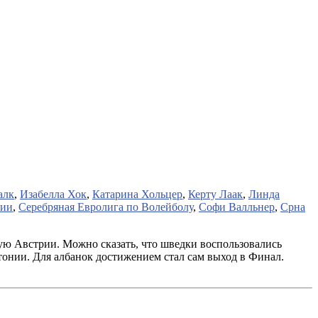
алк
,
Изабелла Хок
,
Катарина Хольцер
,
Керту Лаак
,
Линда
нии
,
Серебряная Евролига по Волейболу
,
Софи Валльнер
,
Срна
ую Австрии. Можно сказать, что шведки воспользовались
тонии. Для албанок достижением стал сам выход в Финал.