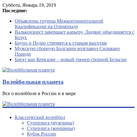
Суббота, Январь 19, 2019
Последние:
Объявлены группы Межконтинентальной
Квалификации на Олимпиаду
Валькенхорст завершает карьеру, Людвиг объединяется с
Козух
Бруно и Педро стремятся к старым высотам
Мужскую сборную Болгарии возглавил Сильвано
Пранди
Брехт ван Керкхове – новый тренер сборной Бельгии
Волейбольная планета
Все о волейболе в России и в мире
Классический волейбол
Суперлига (мужчины)
Суперлига (женщины)
Кубок России