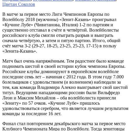
Цветан Соколов
В матче за первое место Лиги Чемпионов Европы по
Волейболу 2018 (мужчины) «Зенит-Казань» проигрывал
«Кучине Лубе» (Чивитанова, Италия) 1-2 по партиям и
существенно отставал в счёте в четвёртой. Волейболисты
российского клуба смогли отыграть разрыв и выиграть
сначала четвёртую, а затем и пятую партию. Итого, общий
счёт матча 3-2 (29-27, 18-25, 23-25, 25-23, 17-15) в пользу
«Зенита-Казань».
Матч был очень напряжённым. Тем радостнее было команде
поднимать шестой в своей истории кубок чемпиона Европы.
Российские клубы доминируют в европейском волейболе
последние семь лет – начиная с 2012 года. В этом году 7.000
болельщиков с удовольствием (и волнением) наблюдали за
тем, как команда Владимира Алекно выигрывает свой шестой
титул. Ведущими нападающими россиян были Вильфредо
Леон и Максим Михайлов – оба волейболиста принесли
«Зениту» по 57 очков. «Кучине Лубе» пришлось
удовольствоваться серебром, что является лучшим результатом
команды за последние 16 лет.
Финал стал повторением декабрьского матча за первое место
Клубного Чемпионата Мира по Волейболу. Тогда зенитовцы