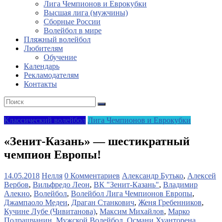
Лига Чемпионов и Еврокубки
Высшая лига (мужчины)
Сборные России
Волейбол в мире
Пляжный волейбол
Любителям
Обучение
Календарь
Рекламодателям
Контакты
Классический волейбол
Лига Чемпионов и Еврокубки
«Зенит-Казань» — шестикратный
чемпион Европы!
14.05.2018
Нелля
0 Комментариев
Александр Бутько
,
Алексей
Вербов
,
Вильфредо Леон
,
ВК "Зенит-Казань"
,
Владимир
Алекно
,
Волейбол
,
Волейбол Лига Чемпионов Европы
,
Джампаоло Медеи
,
Драган Станкович
,
Женя Гребенников
,
Кучине Лубе (Чивитанова)
,
Максим Михайлов
,
Марко
Подрашчанин
,
Мужской Волейбол
,
Османи Хуанторена
,