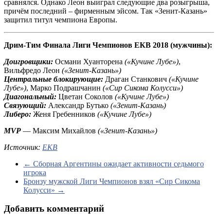
сравнялся. Однако Леон выиграл следующие два розыгрыша,
причём последний – фирменным эйсом. Так «Зенит-Казань»
защитил титул чемпиона Европы.
Дрим-Тим Финала Лиги Чемпионов ЕКВ 2018 (мужчины):
Доигровщики:
Османи Хуанторена
(«Кучине Лубе»)
,
Вильфредо Леон
(«Зенит-Казань»)
Центральные блокирующие:
Драган Станкович
(«Кучине
Лубе»)
, Марко Подрашчанин
(«Сир Сикома Колусси»)
Диагональный:
Цветан Соколов
(«Кучине Лубе»)
Связующий:
Александр Бутько
(«Зенит-Казань)
Либеро:
Женя Гребенников
(«Кучине Лубе»)
MVP
— Максим Михайлов
(«Зенит-Казань»)
Источник:
ЕКВ
←
Сборная Аргентины ожидает активности седьмого
игрока
Бронзу мужской Лиги Чемпионов взял «Сир Сикома
Колусси»
→
Добавить комментарий