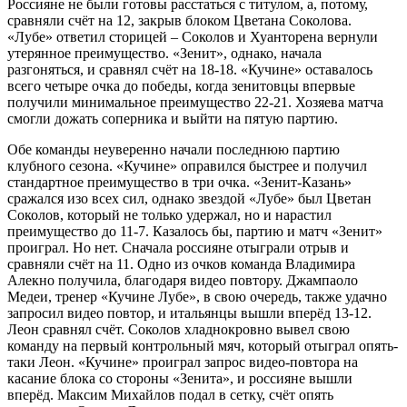
Россияне не были готовы расстаться с титулом, а, потому,
сравняли счёт на 12, закрыв блоком Цветана Соколова.
«Лубе» ответил сторицей – Соколов и Хуанторена вернули
утерянное преимущество. «Зенит», однако, начала
разгоняться, и сравнял счёт на 18-18. «Кучине» оставалось
всего четыре очка до победы, когда зенитовцы впервые
получили минимальное преимущество 22-21. Хозяева матча
смогли дожать соперника и выйти на пятую партию.
Обе команды неуверенно начали последнюю партию
клубного сезона. «Кучине» оправился быстрее и получил
стандартное преимущество в три очка. «Зенит-Казань»
сражался изо всех сил, однако звездой «Лубе» был Цветан
Соколов, который не только удержал, но и нарастил
преимущество до 11-7. Казалось бы, партию и матч «Зенит»
проиграл. Но нет. Сначала россияне отыграли отрыв и
сравняли счёт на 11. Одно из очков команда Владимира
Алекно получила, благодаря видео повтору. Джампаоло
Медеи, тренер «Кучине Лубе», в свою очередь, также удачно
запросил видео повтор, и итальянцы вышли вперёд 13-12.
Леон сравнял счёт. Соколов хладнокровно вывел свою
команду на первый контрольный мяч, который отыграл опять-
таки Леон. «Кучине» проиграл запрос видео-повтора на
касание блока со стороны «Зенита», и россияне вышли
вперёд. Максим Михайлов подал в сетку, счёт опять