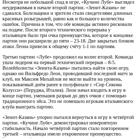
Несмотря не небольшой спад в игре, «Кучине Лубе» выглядел
неудержимым в начале второй партии. «Зенит-Казань» не
сдавался. Болельщики и зрители стали свидетелями длинных
красивых розыгрышей, равно как и большого количества
ошибок. Причина в том, что обе команды активно рисковали
на подаче. После второго технического перерыва у
итальянцев было три очка преимущества, которое к концовке
партии они расширили до пяти – 23-18. Две закрытых блоком
атаки Леона привели к общему счёту 1-1 по партиям.
Третью партию «Лубе» продолжил на волне второй. Команда
ушла лидером на первый технический перерыв – 8-5.
Волейболисты «Зенита-Казань» пытались найти свою игру,
однако ни Вильфредо Леон, проводивший последний матч за
клуб, ни Максим Михайлов не могли выйти на уровень,
показываемый днём ранее в полуфинале с «Сир Сикома
Колусси» (Перуджа, Италия). Леон начал входить в игру в
конце партии, уменьшив разрыв до двух очков с помощью
традиционного эйса. Это не помешало игрокам итальянского
клуба выиграть партию.
«Зенит-Казань» упорно пытался вернуться в игру в четвёртой
партии. «Кучине Лубе» демонстрировал невероятную
стабильность. Начало четвёртой партии стало повторением
третьей – итальянцы имели откровенное преимущество.