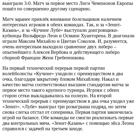
выиграли 3-0. Матч за первое место Лиги Чемпионов Европы
пошёл по совершенно другому сценарию.
Матч заранее привлёк внимание болельщиков наличием
интересных игроков в обеих командах. Так, и за «Зенит-
Казань», и за «Кучине Лубе» выступали доигровщики-
кубинцы Вильфредо Леон и Османи Хуанторена. В диагонали
играли Максим Михайло и Цветан Соколов. И, разумеется,
очень интересным выходило сравнение двух либеро –
опытнейшего Алексея Вербова и действующего либеро
сборной Франции Жени Гребенникова.
На первый технический перерыв первой партии
волейболисты «Кучине» уходили с преимуществом в два
очка, благодаря закрытому блоком Михайлову. Накал и
качество матча соответствовал высшим стандартам матча за
первое место такого крупного турнира. Игроки с обеих
сторон сетки выкладывались на полную. На второй
технический перерыв с преимуществом в два очка уходил уже
«Зенит». «Лубе» выиграл три розыгрыша подряд, но затем
снова слегка отстал от соперника. Первая партия закончилась
игрой на балансе. Обе команды не смогли реализовать первые
два контрольных мяча. «Зенит-Казань» с помощью эйса Леона
справился с задачей на третьем заходе.